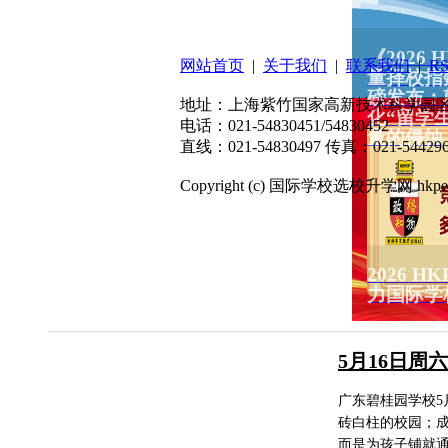
扫码关注微信公众号
《2026
网站首页
|
关于我们
|
联系我们
|
R
量择校指
磅发布：
地址：上海紫竹国家高新技术科学园区东川
化“留学
电话：021-54830451/54830452
量的侵蚀
直线：021-54830497 传真：021-544296
Copyright (c) 国际学校选校升学网 hkpep.cn
2026 
力国际学
5月16日
广东碧桂园学校5
砖白柱的校园；
而是为孩子铺就通