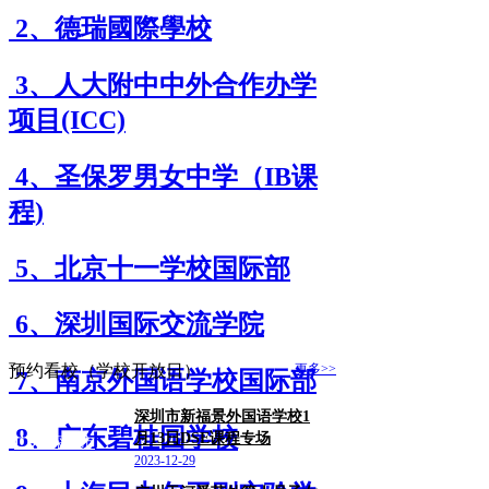
2、德瑞國際學校
3、人大附中中外合作办学
项目(ICC)
4、圣保罗男女中学（IB课
程)
5、北京十一学校国际部
6、深圳国际交流学院
预约看校（学校开放日）
更多>>
7、南京外国语学校国际部
深圳市新福景外国语学校1
8、广东碧桂园学校
月13日DSE课程专场
广东/深圳市
2023-12-29