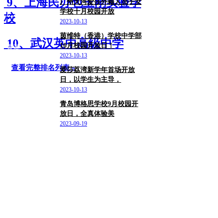
9、上海民办包玉刚实验学
广州天河爱莎外籍人员子女
学校十月校园开放
广东
校
2023-10-13
茵维特（香港）学校中学部
10、武汉英中高级中学
10月校园开放日！
香港
2023-10-13
查看完整排名列表 »
爱莎荔湾新学年首场开放
日，以学生为主导，
广东/广州市
2023-10-13
青岛博格思学校9月校园开
放日，全真体验美
山东/青岛市
2023-09-19