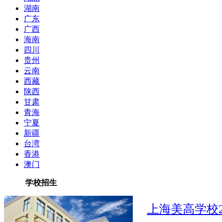
湖南
广东
广西
海南
四川
贵州
云南
西藏
陕西
甘肃
青海
宁夏
新疆
台湾
香港
澳门
更多
>
学校招生
上海美高学校