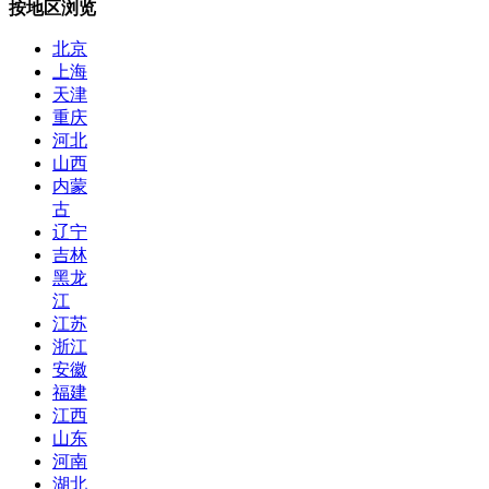
按地区浏览
北京
上海
天津
重庆
河北
山西
内蒙
古
辽宁
吉林
黑龙
江
江苏
浙江
安徽
福建
江西
山东
河南
湖北