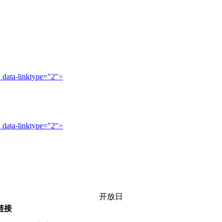
 data-l
inktype="2">
 data-l
inktype="2">
开放日
链接