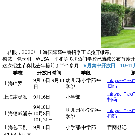
一转眼，2026年上海国际高中春招季正式拉开帷幕。
德威、包玉刚、WLSA、平和等多所热门学校已陆续公布首波
这次招生节奏比去年提前了半个多月，
9月集中开放日，10-1
学校
开放日时间
学段
9月16日-9月18
幼儿园/小学部/中
inktype="text"
上海哈罗
扫码
日
学部
inktype="text"
上海惠灵顿
9月16日
小学部
扫码
9月18日
幼儿园/小学部/中
inktype="text"
上海德威浦东
10月8日
扫码
学部
10月31日
上海包玉刚
9月18日
小学部/中学部
官网登记
WLSA上海学