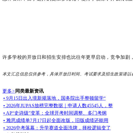
许多学校的开放日和招生安排也比往年更早启动，竞争加剧
本文汇总信息仅供参考，具体开放日时间、考试要求及招生政策请以
更多
>
同类最新资讯
• 9月15日出入境新规落地，国务院出手整顿留学“
• 2026年JUPAS放榜完整数据｜申请人数45545人，整
• AP“史诗级”变革：全球开考时间调整、多门考纲
• 雅思成绩单7月17日起全面改版，旧版成绩还能用
• 2026中考落幕：升学赛道全面洗牌，择校逻辑变了