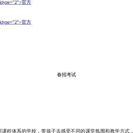
nktype="2">官方
nktype="2">官方
春招考试
同课程体系的学校，带孩子去感受不同的课堂氛围和教学方式