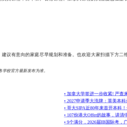
，建议有意向的家庭尽早规划和准备。也欢迎大家扫描下方二
各学校官方最新发布为准。
• 加拿大学签进一步收紧! 严
• 2027申请季大洗牌：英美
• 哥大SIPA近80年来首开本
• 107份港大Offer的故事，
• 9个满分，2026届IB国际考