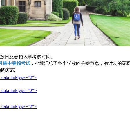
开放日及春招入学考试时间
。
1月集中春招考试
，小编汇总了各个学校的关键节点，有计划的家
预约方式
 data-l
inktype="2">
 data-l
inktype="2">
 data-l
inktype="2">