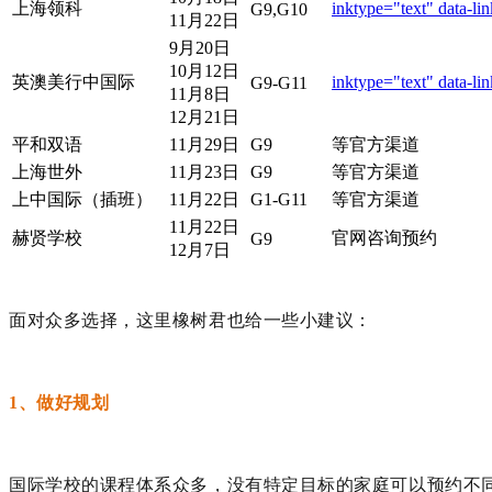
上海领科
inktype="text" data-l
i
G9,G10
11月22日
9月20日
10月12日
英澳美行中国际
inktype="text" data-l
i
G9-G11
11月8日
12月21日
平和双语
11月29日
G9
等官方渠道
上海世外
11月23日
G9
等官方渠道
上中国际（插班）
11月22日
G1-G11
等官方渠道
11月22日
赫贤学校
官网咨询预约
G9
12月7日
面对众多选择，这里橡树君也给一些小建议：
1、做好规划
国际学校的课程体系众多，没有特定目标的家庭可以预约不