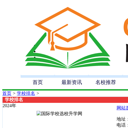
首页
最新资讯
名校推荐
首页
>
学校排名
>
学校排名
2024年
网站
地址
扫码关注微信公众号
电话：0