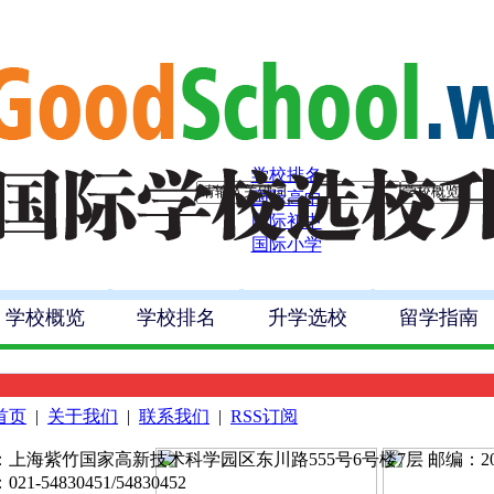
学校排名
国际高中
国际初中
国际小学
学校概览
学校排名
升学选校
留学指南
首页
|
关于我们
|
联系我们
|
RSS订阅
：上海紫竹国家高新技术科学园区东川路555号6号楼7层 邮编：200
21-54830451/54830452