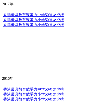
2017年
香港最具教育競爭力中学50強龙虎榜
香港最具教育競爭力小学50強龙虎榜
香港最具教育競爭力小学50強龙虎榜
2016年
香港最具教育競爭力中学50強龙虎榜
香港最具教育競爭力小学50強龙虎榜
香港最具教育競爭力小学50強龙虎榜