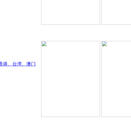
、香港、台湾、澳门