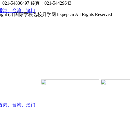
21-54830497 传真：021-54429643
、香港、台湾、澳门
right (c) 国际学校选校升学网 hkpep.cn All Rights Reserved
、香港、台湾、澳门