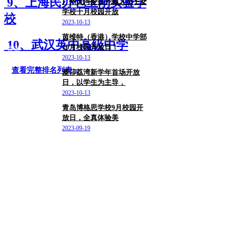
9、上海民办包玉刚实验学
广州天河爱莎外籍人员子女
学校十月校园开放
广东
校
2023-10-13
茵维特（香港）学校中学部
10、武汉英中高级中学
10月校园开放日！
香港
2023-10-13
查看完整排名列表 »
爱莎荔湾新学年首场开放
日，以学生为主导，
广东/广州市
2023-10-13
青岛博格思学校9月校园开
放日，全真体验美
山东/青岛市
2023-09-19