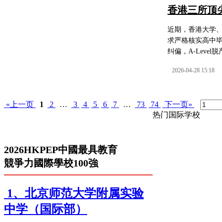
香港三所顶尖
近期，香港大学、
求严格核实高中
纠偏，A-Level
2026-04-28 15:18
«上一页
1
2
…
3
4
5
6
7
…
73
74
下一页»
热门国际学校
2026HKPEP中國最具教育
競爭力國際學校100強
1、北京师范大学附属实验
中学（国际部）