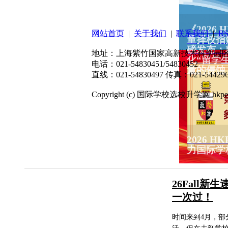
扫码关注微信公众号
《2026
网站首页
|
关于我们
|
联系我们
|
R
量择校指
磅发布：
地址：上海紫竹国家高新技术科学园区东川
化“留学
电话：021-54830451/54830452
量的侵蚀
直线：021-54830497 传真：021-544296
Copyright (c) 国际学校选校升学网 hkpep.cn
2026 
力国际学
26Fall
一次过！
时间来到4月，部分