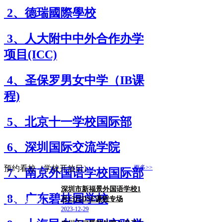
2、德瑞國際學校
3、人大附中中外合作办学
项目(ICC)
4、圣保罗男女中学（IB课
程)
5、北京十一学校国际部
6、深圳国际交流学院
预约看校（学校开放日）
更多>>
7、南京外国语学校国际部
深圳市新福景外国语学校1
8、广东碧桂园学校
月13日DSE课程专场
广东/深圳市
2023-12-29