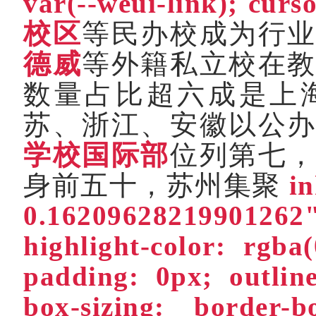
var(--weui-l
ink); cur
校区
等民办校成为行
德威
等外籍私立校在
数量占比超六成是上
苏、浙江、安徽以公
学校国际部
位列第七
身前五十，苏州集聚
in
0.1620962821990126
highlight-color: rgba
padding: 0px; outli
box-sizing: border-