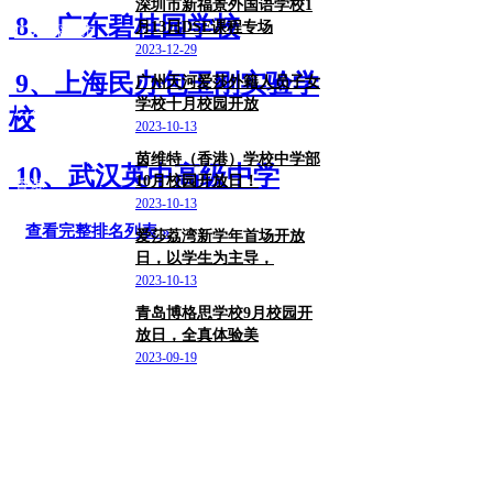
深圳市新福景外国语学校1
8、广东碧桂园学校
月13日DSE课程专场
广东/深圳市
2023-12-29
9、上海民办包玉刚实验学
广州天河爱莎外籍人员子女
学校十月校园开放
广东
校
2023-10-13
茵维特（香港）学校中学部
10、武汉英中高级中学
10月校园开放日！
香港
2023-10-13
查看完整排名列表 »
爱莎荔湾新学年首场开放
日，以学生为主导，
广东/广州市
2023-10-13
青岛博格思学校9月校园开
放日，全真体验美
山东/青岛市
2023-09-19