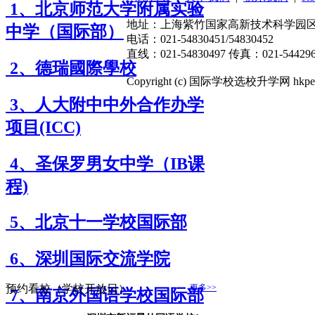
1、北京师范大学附属实验
地址：上海紫竹国家高新技术科学园区东川
中学（国际部）
电话：021-54830451/54830452
直线：021-54830497 传真：021-544296
2、德瑞國際學校
Copyright (c) 国际学校选校升学网 hkpep.cn
3、人大附中中外合作办学
项目(ICC)
4、圣保罗男女中学（IB课
程)
5、北京十一学校国际部
6、深圳国际交流学院
预约看校（学校开放日）
更多>>
7、南京外国语学校国际部