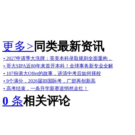
更多
>
同类最新资讯
• 2027申请季大洗牌：英美本科录取规则全面重构，
• 哥大SIPA近80年来首开本科！全球事务新专业全解
• 107份港大Offer的故事，讲清中考后如何择校
• 9个满分，2026届IB国际考，广碧再创新高
• 高考结束，一条升学新赛道悄然走红！
0
条
相关评论