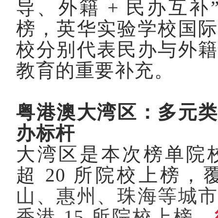
导、外籍
+
民办互补
榜，英华实验学校国
校分别代表民办与外
教育的重要补充。
粤港澳大湾区：多元
办标杆
大湾区是本次榜单院
超
20
所院校上榜，
山、惠州、珠海等城
香港
15
所院校上榜，