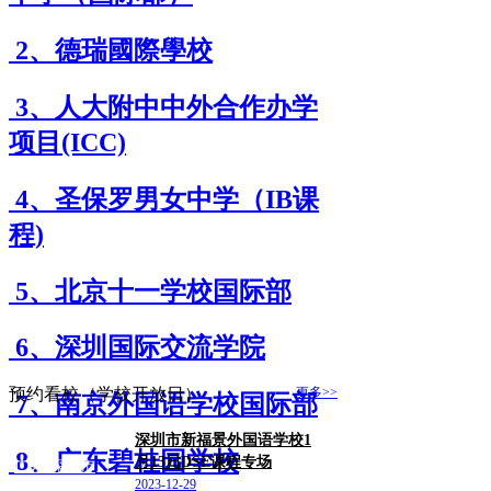
2、德瑞國際學校
3、人大附中中外合作办学
项目(ICC)
4、圣保罗男女中学（IB课
程)
5、北京十一学校国际部
6、深圳国际交流学院
预约看校（学校开放日）
更多>>
7、南京外国语学校国际部
深圳市新福景外国语学校1
8、广东碧桂园学校
月13日DSE课程专场
广东/深圳市
2023-12-29