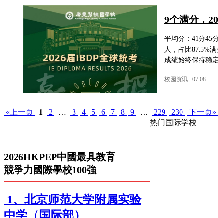
9个满分，2
平均分：41分45分
人，占比87.5
成绩始终保持稳定
校园资讯 07-08
«上一页
1
2
…
3
4
5
6
7
8
9
…
229
230
下一页»
热门国际学校
2026HKPEP中國最具教育
競爭力國際學校100強
1、北京师范大学附属实验
中学（国际部）