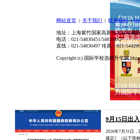
扫码关注微信公众号
《2026
网站首页
|
关于我们
|
联系我们
|
R
量择校指
磅发布：
地址：上海紫竹国家高新技术科学园区东川
化“留学
电话：021-54830451/54830452
量的侵蚀
直线：021-54830497 传真：021-544296
Copyright (c) 国际学校选校升学网 hkpep.cn
2026 
力国际学
9月15日出
2026年7月3
规定》（以下简称