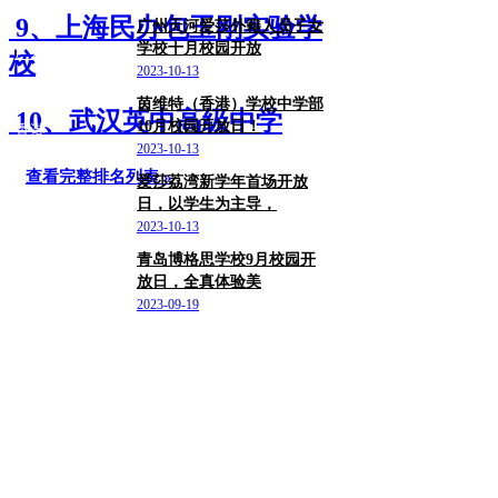
9、上海民办包玉刚实验学
广州天河爱莎外籍人员子女
学校十月校园开放
广东
校
2023-10-13
茵维特（香港）学校中学部
10、武汉英中高级中学
10月校园开放日！
香港
2023-10-13
查看完整排名列表 »
爱莎荔湾新学年首场开放
日，以学生为主导，
广东/广州市
2023-10-13
青岛博格思学校9月校园开
放日，全真体验美
山东/青岛市
2023-09-19