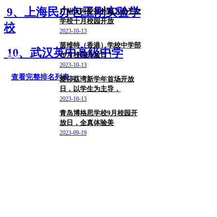
9、上海民办包玉刚实验学
广州天河爱莎外籍人员子女
学校十月校园开放
广东
校
2023-10-13
茵维特（香港）学校中学部
10、武汉英中高级中学
10月校园开放日！
香港
2023-10-13
查看完整排名列表 »
爱莎荔湾新学年首场开放
日，以学生为主导，
广东/广州市
2023-10-13
青岛博格思学校9月校园开
放日，全真体验美
山东/青岛市
2023-09-19