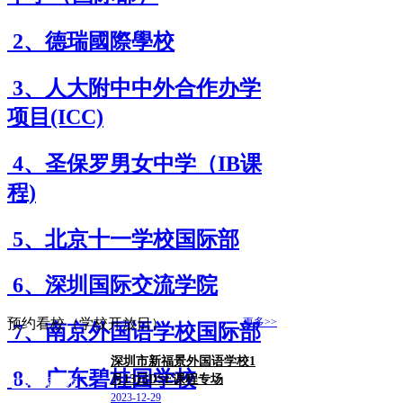
2、德瑞國際學校
3、人大附中中外合作办学
项目(ICC)
4、圣保罗男女中学（IB课
程)
5、北京十一学校国际部
6、深圳国际交流学院
预约看校（学校开放日）
更多>>
7、南京外国语学校国际部
深圳市新福景外国语学校1
8、广东碧桂园学校
月13日DSE课程专场
广东/深圳市
2023-12-29