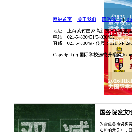
扫码关注微信公众号
《2026
网站首页
|
关于我们
|
联系我们
|
R
量择校指
磅发布：
地址：上海紫竹国家高新技术科学园区东川
化“留学
电话：021-54830451/54830452
量的侵蚀
直线：021-54830497 传真：021-544296
Copyright (c) 国际学校选校升学网 hkpep.cn
2026 
力国际学
国务院发文
为督促各地切实
负担的意见》，