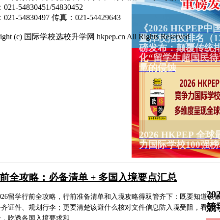
21-54830451/54830452
21-54830497 传真：021-54429643
《2026 HKPEP
right (c) 国际学校选校升学网 hkpep.cn All Rights Reserved
量择校指数排名（1
磅发布：颠覆传统
化“留学生超国民待
量的侵蚀
2026 HKPEP 
力国际学校100强
留学行前全攻略：必备清单 + 多国入境要点汇总
2
026留学行前全攻略，行前准备清单和入境攻略得双管齐下：既要知道该
競
备齐证件、规划行李；更要清楚该避什么核对文件信息防入境受阻，看清
，吃透各国入境要求和...