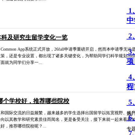
1
中
2
美国本科及研究生留学变化一览
Common App系统正式开放，26fall申请季重磅开启，然而本申请季无论
3
策，还是专业设置，都出现了诸多关键变化，为帮助同学们科学规划26fal
项
面就为同学们分享一...
4
程
哪个学校好，推荐哪些院校
5
速和国际交流的日益频繁，越来越多的学生选择出国留学以拓宽视野、提
热
6
一向以其教学和研究素质佳而闻名，更是备受关注，接下来就一起来看看
好，推荐哪些院校呢？...
专
7