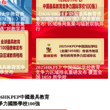
中国大学教育质
《2026 HKPEP 中国最具教育竞
378所）》重
争力国际学校100 强》榜单重磅
排名，首度量
发布! 区域格局集聚与辐射双轨并
遇”对教学质
行
全球最具教育竞争
2025HKPEP 中国国际学校教育
榜单发布
竞争力区域排名重磅发布 覆盖全
国 1059 所学校
026HKPEP中國最具教育
做
爭力國際學校100強
住