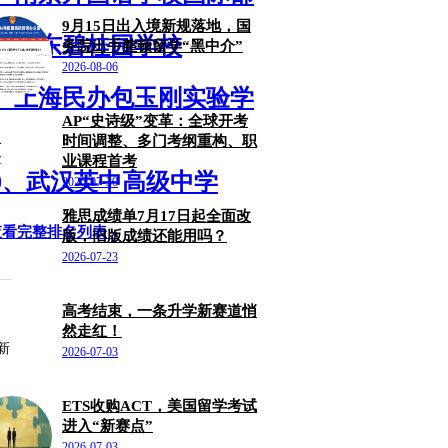
9月15日出入境新规落地，国
、广东碧桂园学校
务院出手整顿留学“黑中介”
2026-08-06
、上海民办包玉刚实验学
AP“史诗级”变革：全球开考
灵
时间调整、多门考纲重构、职
拿
业课程首考
0、武汉英中高级中学
2026-07-30
雅思成绩单7月17日起全面改
查看完整排名列表 »
版，旧版成绩还能用吗？
2026-07-23
高考结束，一条升学新赛道悄
然走红！
新
2026-07-03
ETS收购ACT，美国留学考试
进入“新赛点”
2026-07-03