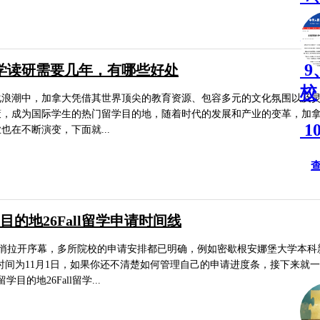
8
9
学读研需要几年，有哪些好处
校
化浪潮中，加拿大凭借其世界顶尖的教育资源、包容多元的文化氛围以及
策，成为国际学生的热门留学目的地，随着时代的发展和产业的变革，加
1
也在不断演变，下面就...
目的地26Fall留学申请时间线
已经悄悄拉开序幕，多所院校的申请安排都已明确，例如密歇根安娜堡大学本科
时间为11月1日，如果你还不清楚如何管理自己的申请进度条，接下来就一
目的地26Fall留学...