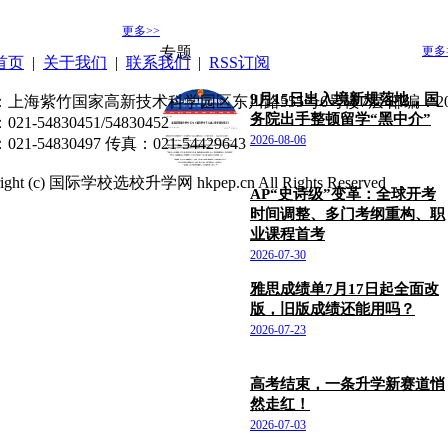
更多>>
专题
更多
首页
|
关于我们
|
联系我们
|
RSS订阅
9月15日出入境新规落地，国
：上海紫竹国家高新技术科学园区东川路555号6号楼7层 邮编：200
务院出手整顿留学“黑中介”
21-54830451/54830452
2026-08-06
21-54830497 传真：021-54429643
right (c) 国际学校选校升学网 hkpep.cn All Rights Reserved
AP“史诗级”变革：全球开考
时间调整、多门考纲重构、职
业课程首考
2026-07-30
雅思成绩单7月17日起全面改
版，旧版成绩还能用吗？
2026-07-23
高考结束，一条升学新赛道悄
然走红！
2026-07-03