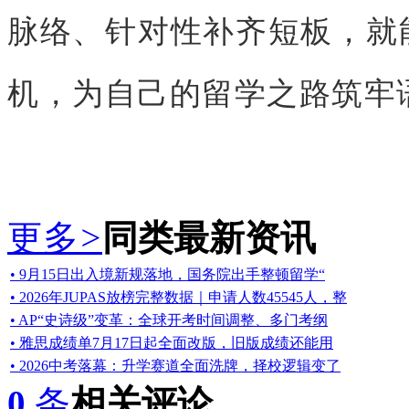
脉络、针对性补齐短板，就
机，为自己的留学之路筑牢
更多
>
同类最新资讯
• 9月15日出入境新规落地，国务院出手整顿留学“
• 2026年JUPAS放榜完整数据｜申请人数45545人，整
• AP“史诗级”变革：全球开考时间调整、多门考纲
• 雅思成绩单7月17日起全面改版，旧版成绩还能用
• 2026中考落幕：升学赛道全面洗牌，择校逻辑变了
0
条
相关评论