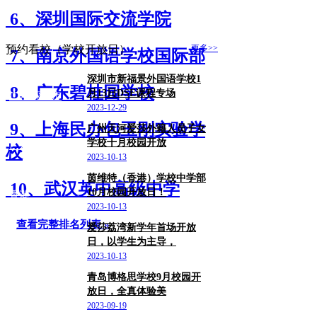
6、深圳国际交流学院
预约看校（学校开放日）
更多>>
7、南京外国语学校国际部
深圳市新福景外国语学校1
8、广东碧桂园学校
月13日DSE课程专场
广东/深圳市
2023-12-29
9、上海民办包玉刚实验学
广州天河爱莎外籍人员子女
学校十月校园开放
广东
校
2023-10-13
茵维特（香港）学校中学部
10、武汉英中高级中学
10月校园开放日！
香港
2023-10-13
查看完整排名列表 »
爱莎荔湾新学年首场开放
日，以学生为主导，
广东/广州市
2023-10-13
青岛博格思学校9月校园开
放日，全真体验美
山东/青岛市
2023-09-19