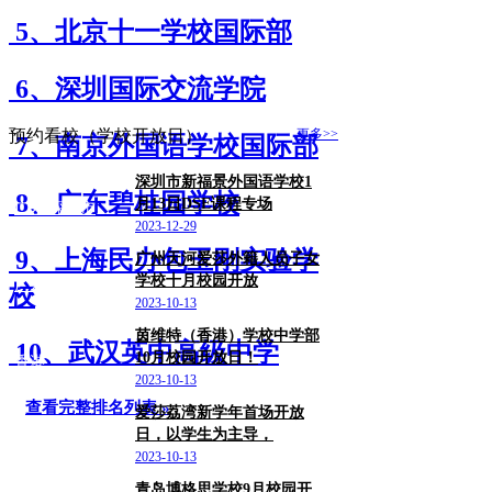
5、北京十一学校国际部
6、深圳国际交流学院
预约看校（学校开放日）
更多>>
7、南京外国语学校国际部
深圳市新福景外国语学校1
8、广东碧桂园学校
月13日DSE课程专场
广东/深圳市
2023-12-29
9、上海民办包玉刚实验学
广州天河爱莎外籍人员子女
学校十月校园开放
广东
校
2023-10-13
茵维特（香港）学校中学部
10、武汉英中高级中学
10月校园开放日！
香港
2023-10-13
查看完整排名列表 »
爱莎荔湾新学年首场开放
日，以学生为主导，
广东/广州市
2023-10-13
青岛博格思学校9月校园开