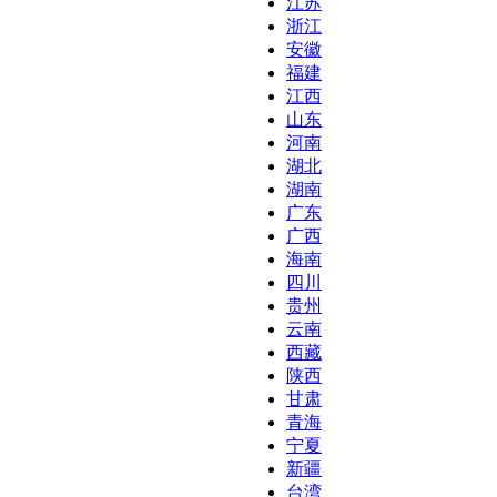
江苏
浙江
安徽
福建
江西
山东
河南
湖北
湖南
广东
广西
海南
四川
贵州
云南
西藏
陕西
甘肃
青海
宁夏
新疆
台湾