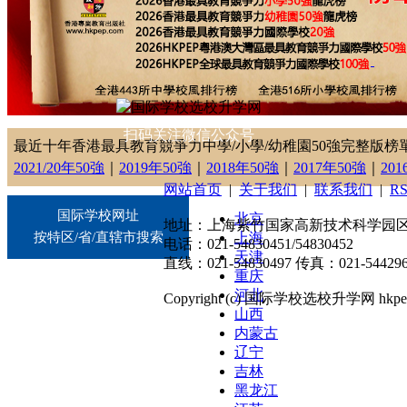
扫码关注微信公众号
最近十年香港最具教育競爭力中學/小學/幼稚園50強完整版榜
2021/20年50強
｜
2019年50強
｜
2018年50強
｜
2017年50強
｜
20
网站首页
|
关于我们
|
联系我们
|
R
国际学校网址
北京
地址：上海紫竹国家高新技术科学园区东川
按特区/省/直辖市搜索
上海
电话：021-54830451/54830452
天津
直线：021-54830497 传真：021-544296
重庆
河北
Copyright (c) 国际学校选校升学网 hkpep.cn
山西
内蒙古
辽宁
吉林
黑龙江