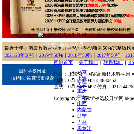
扫码关注微信公众号
最近十年香港最具教育競爭力中學/小學/幼稚園50強完整版榜
2021/20年50強
｜
2019年50強
｜
2018年50強
｜
2017年50強
｜
20
网站首页
|
关于我们
|
联系我们
|
R
国际学校网址
北京
地址：上海紫竹国家高新技术科学园区东川
按特区/省/直辖市搜索
上海
电话：021-54830451/54830452
天津
直线：021-54830497 传真：021-544296
重庆
河北
Copyright (c) 国际学校选校升学网 hkpep.cn
山西
内蒙古
辽宁
吉林
黑龙江