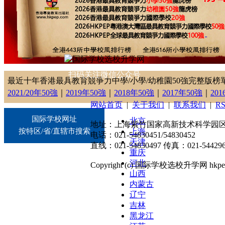
扫码关注微信公众号
最近十年香港最具教育競爭力中學/小學/幼稚園50強完整版榜
2021/20年50強
｜
2019年50強
｜
2018年50強
｜
2017年50強
｜
20
网站首页
|
关于我们
|
联系我们
|
R
国际学校网址
北京
地址：上海紫竹国家高新技术科学园区东川
按特区/省/直辖市搜索
上海
电话：021-54830451/54830452
天津
直线：021-54830497 传真：021-544296
重庆
河北
Copyright (c) 国际学校选校升学网 hkpep.cn
山西
内蒙古
辽宁
吉林
黑龙江