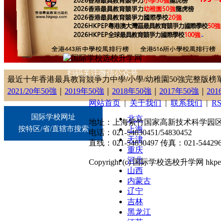
扫码关注微信公众号
最近十年香港最具教育競爭力中學/小學/幼稚園50強完整版榜
2021/20年50強
｜
2019年50強
｜
2018年50強
｜
2017年50強
｜
20
网站首页
|
关于我们
|
联系我们
|
R
国际学校网址
北京
地址：上海紫竹国家高新技术科学园区东川
按特区/省/直辖市搜索
上海
电话：021-54830451/54830452
天津
直线：021-54830497 传真：021-544296
重庆
河北
Copyright (c) 国际学校选校升学网 hkpep.cn
山西
内蒙古
辽宁
吉林
黑龙江