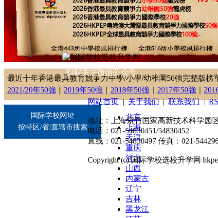
扫码关注微信公众号
最近十年香港最具教育競爭力中學/小學/幼稚園50強完整版榜
2021/20年50強
｜
2019年50強
｜
2018年50強
｜
2017年50強
｜
20
网站首页
|
关于我们
|
联系我们
|
R
国际学校网址
北京
地址：上海紫竹国家高新技术科学园区东川
按特区/省/直辖市搜索
上海
电话：021-54830451/54830452
天津
直线：021-54830497 传真：021-544296
重庆
河北
Copyright (c) 国际学校选校升学网 hkpep.cn
山西
内蒙古
辽宁
吉林
黑龙江