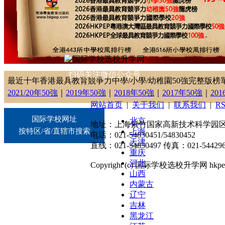
扫码关注微信公众号
最近十年香港最具教育競爭力中學/小學/幼稚園50強完整版榜
2021/20年50強
｜
2019年50強
｜
2018年50強
｜
2017年50強
｜
20
网站首页
|
关于我们
|
联系我们
|
R
国际学校网址
北京
地址：上海紫竹国家高新技术科学园区东川
按特区/省/直辖市搜索
上海
电话：021-54830451/54830452
天津
直线：021-54830497 传真：021-544296
重庆
河北
Copyright (c) 国际学校选校升学网 hkpep.cn
山西
内蒙古
辽宁
吉林
黑龙江